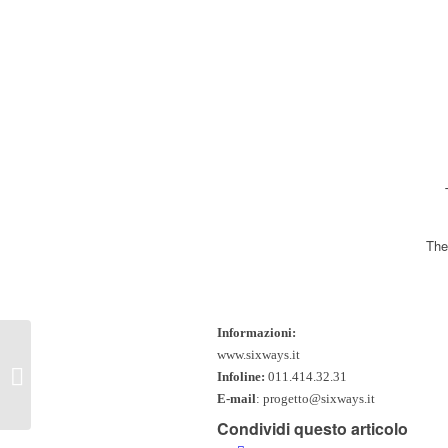
The
Informazioni:
www.sixways.it
Giorgio Mirto
Infoline:
011.414.32.31
E-mail
: progetto@sixways.it
Condividi questo articolo