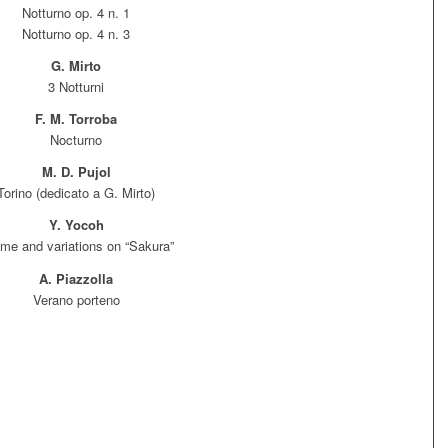
Notturno op. 4 n. 1
Notturno op. 4 n. 3
G. Mirto
3 Notturni
F. M. Torroba
Nocturno
M. D. Pujol
Torino (dedicato a G. Mirto)
Y. Yocoh
me and variations on “Sakura”
A. Piazzolla
Verano porteno