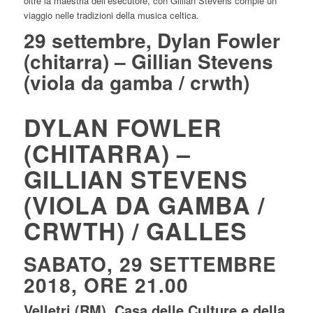
oltre la maestria dell’esecutore, con Gillian Stevens compie un
viaggio nelle tradizioni della musica celtica.
29 settembre, Dylan Fowler
(chitarra) – Gillian Stevens
(viola da gamba / crwth)
DYLAN FOWLER
(CHITARRA) –
GILLIAN STEVENS
(VIOLA DA GAMBA /
CRWTH) / GALLES
SABATO, 29 SETTEMBRE
2018, ORE 21.00
Velletri (RM), Casa delle Culture e della