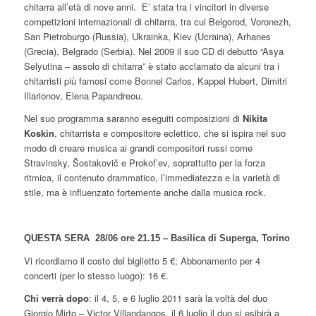
chitarra all’età di nove anni. E’ stata tra i vincitori in diverse
competizioni internazionali di chitarra, tra cui Belgorod, Voronezh,
San Pietroburgo (Russia), Ukrainka, Kiev (Ucraina), Arhanes
(Grecia), Belgrado (Serbia). Nel 2009 il suo CD di debutto “Asya
Selyutina – assolo di chitarra” è stato acclamato da alcuni tra i
chitarristi più famosi come Bonnel Carlos, Kappel Hubert, Dimitri
Illarionov, Elena Papandreou.
Nel suo programma saranno eseguiti composizioni di
Nikita
Koskin
, chitarrista e compositore eclettico, che si ispira nel suo
modo di creare musica ai grandi compositori russi come
Stravinsky, Šostakovič e Prokof’ev, soprattutto per la forza
ritmica, il contenuto drammatico, l’immediatezza e la varietà di
stile, ma è influenzato fortemente anche dalla musica rock.
QUESTA SERA 28/06 ore 21.15 – Basilica di Superga, Torino
Vi ricordiamo il costo del biglietto 5 €; Abbonamento per 4
concerti (per lo stesso luogo): 16 €.
Chi verrà dopo
: il 4, 5, e 6 luglio 2011 sarà la voltà del duo
Giorgio Mirto – Victor Villandangos, il 6 luglio il duo si esibirà a