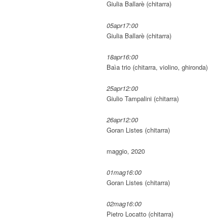
Giulia Ballarè (chitarra)
05
apr
17:00
Giulia Ballarè (chitarra)
18
apr
16:00
Baìa trio (chitarra, violino, ghironda)
25
apr
12:00
Giulio Tampalini (chitarra)
26
apr
12:00
Goran Listes (chitarra)
maggio, 2020
01
mag
16:00
Goran Listes (chitarra)
02
mag
16:00
Pietro Locatto (chitarra)