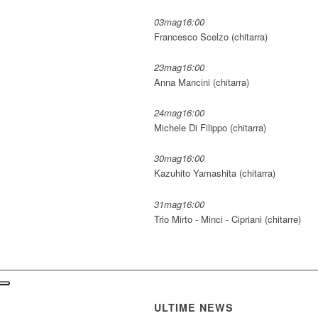
03
mag
16:00
Francesco Scelzo (chitarra)
23
mag
16:00
Anna Mancini (chitarra)
24
mag
16:00
Michele Di Filippo (chitarra)
30
mag
16:00
Kazuhito Yamashita (chitarra)
31
mag
16:00
Trio Mirto - Minci - Cipriani (chitarre)
ULTIME NEWS