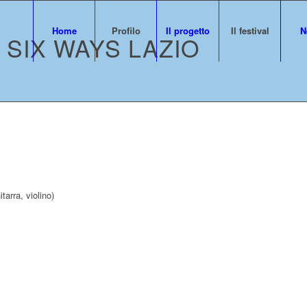
Home
Profilo
Il progetto
Il festival
N
SIX WAYS LAZIO
tarra, violino)