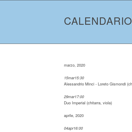
CALENDARIO 
marzo, 2020
15
mar
15:30
Alessandrio Minci - Loreto Gismondi (chi
29
mar
17:00
Duo Imperial (chitarra, viola)
aprile, 2020
04
apr
16:00